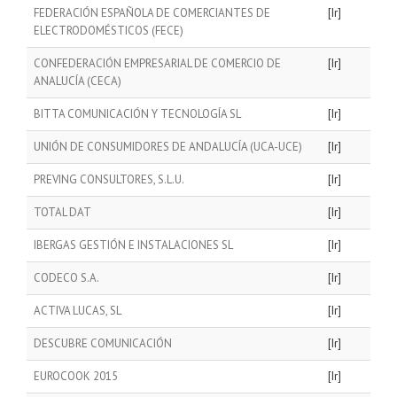
FEDERACIÓN ESPAÑOLA DE COMERCIANTES DE
[Ir]
ELECTRODOMÉSTICOS (FECE)
CONFEDERACIÓN EMPRESARIAL DE COMERCIO DE
[Ir]
ANALUCÍA (CECA)
BITTA COMUNICACIÓN Y TECNOLOGÍA SL
[Ir]
UNIÓN DE CONSUMIDORES DE ANDALUCÍA (UCA-UCE)
[Ir]
PREVING CONSULTORES, S.L.U.
[Ir]
TOTAL DAT
[Ir]
IBERGAS GESTIÓN E INSTALACIONES SL
[Ir]
CODECO S.A.
[Ir]
ACTIVA LUCAS, SL
[Ir]
DESCUBRE COMUNICACIÓN
[Ir]
EUROCOOK 2015
[Ir]