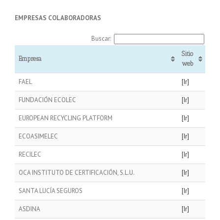
EMPRESAS COLABORADORAS
Buscar:
Sitio
Empresa
web
FAEL
[Ir]
FUNDACIÓN ECOLEC
[Ir]
EUROPEAN RECYCLING PLATFORM
[Ir]
ECOASIMELEC
[Ir]
RECILEC
[Ir]
OCA INSTITUTO DE CERTIFICACIÓN, S.L.U.
[Ir]
SANTA LUCÍA SEGUROS
[Ir]
ASDINA
[Ir]