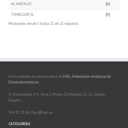
AL-ANDALUS
[Ir]
TIANELSUR SL
[Ir]
Mostrando desde 1 hasta 21 de 21 registros
Esta campaña es una iniciativa de
FAEL, Federación Andaluza de
Electrodomésticos
.
C/ Astronomía nº1, Torre 2, Planta 10, Módulo 11-12, Sevilla,
España.
954 31 31 86 | fael@fael.es
CATEGORÍAS