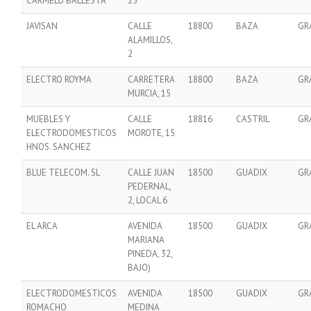
CARMELO BALLESTA
25
JAVISAN
CALLE
18800
BAZA
GR
ALAMILLOS,
2
ELECTRO ROYMA
CARRETERA
18800
BAZA
GR
MURCIA, 15
MUEBLES Y
CALLE
18816
CASTRIL
GR
ELECTRODOMESTICOS
MOROTE, 15
HNOS. SANCHEZ
BLUE TELECOM. SL
CALLE JUAN
18500
GUADIX
GR
PEDERNAL,
2, LOCAL 6
EL ARCA
AVENIDA
18500
GUADIX
GR
MARIANA
PINEDA, 32,
BAJO)
ELECTRODOMESTICOS
AVENIDA
18500
GUADIX
GR
ROMACHO
MEDINA