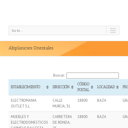
Go to...
Altiplanicies Orientales
Buscar:
CÓDIGO
ESTABLECIMIENTO
DIRECCIÓN
LOCALIDAD
PR
POSTAL
ELECTROMANIA
CALLE
18800
BAZA
GR
OUTLET S.L
MURCIA, 31
MUEBLES Y
CARRETERA
18800
BAZA
GR
ELECTRODOMESTICOS
DE RONDA,