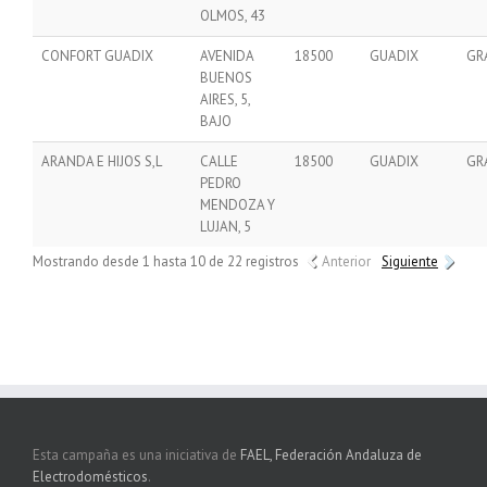
OLMOS, 43
CONFORT GUADIX
AVENIDA
18500
GUADIX
GR
BUENOS
AIRES, 5,
BAJO
ARANDA E HIJOS S,L
CALLE
18500
GUADIX
GR
PEDRO
MENDOZA Y
LUJAN, 5
Mostrando desde 1 hasta 10 de 22 registros
Anterior
Siguiente
Esta campaña es una iniciativa de
FAEL, Federación Andaluza de
Electrodomésticos
.