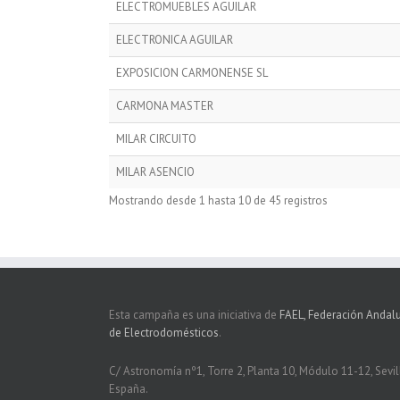
ELECTROMUEBLES AGUILAR
ELECTRONICA AGUILAR
EXPOSICION CARMONENSE SL
CARMONA MASTER
MILAR CIRCUITO
MILAR ASENCIO
Mostrando desde 1 hasta 10 de 45 registros
Esta campaña es una iniciativa de
FAEL, Federación Andal
de Electrodomésticos
.
C/ Astronomía nº1, Torre 2, Planta 10, Módulo 11-12, Sevil
España.