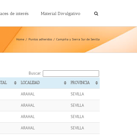
laces de interés
Material Divulgativo
Home
Puntos adheridos
Campiña y Sierra Sur de Sevilla
Buscar:
STAL
LOCALIDAD
PROVINCIA
ARAHAL
SEVILLA
ARAHAL
SEVILLA
ARAHAL
SEVILLA
ARAHAL
SEVILLA