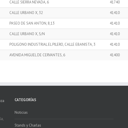
CALLE SIERRA NEVADA, 6
41740
CALLE URBANO X, 32
41410
PASEO DE SAN ANTON, 8,13
41410
CALLE URBANO X, S/N
41410
POLIGONO INDUSTRIAL EL PILERO, CALLE EBANISTA, 3
41410
AVENIDA MIGUEL DE CERVANTES, 6
41400
CATEGORÍAS
uza
Noticias
la,
Stands y Charlas