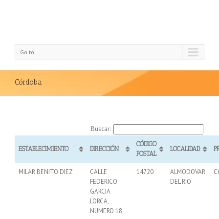
Go to...
Córdoba
Buscar:
CÓDIGO
ESTABLECIMIENTO
DIRECCIÓN
LOCALIDAD
P
POSTAL
MILAR BENITO DIEZ
CALLE
14720
ALMODOVAR
C
FEDERICO
DEL RIO
GARCIA
LORCA,
NUMERO 18