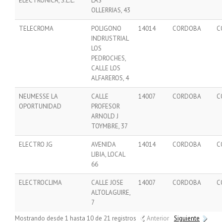
ELECTRONICA, S.L.L.
LAS
OLLERRIAS, 43
TELECROMA
POLIGONO
14014
CORDOBA
C
INDRUSTRIAL
LOS
PEDROCHES,
CALLE LOS
ALFAREROS, 4
NEUMESSE LA
CALLE
14007
CORDOBA
C
OPORTUNIDAD
PROFESOR
ARNOLD J
TOYMBRE, 37
ELECTRO JG
AVENIDA
14014
CORDOBA
C
LIBIA, LOCAL
66
ELECTROCLIMA
CALLE JOSE
14007
CORDOBA
C
ALTOLAGUIRE,
7
Mostrando desde 1 hasta 10 de 21 registros
Anterior
Siguiente