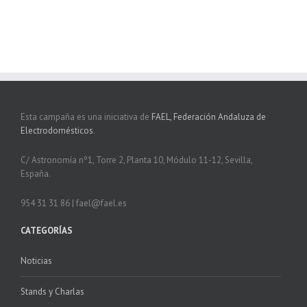
Esta campaña es una iniciativa de
FAEL, Federación Andaluza de
Electrodomésticos
.
C/ Astronomía nº1, Torre 2, Planta 10, Módulo 11-12, Sevilla,
España.
954 31 31 86 | fael@fael.es
CATEGORÍAS
Noticias
Stands y Charlas