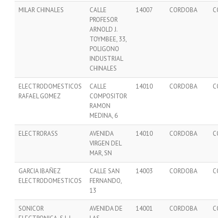
MILAR CHINALES
CALLE
14007
CORDOBA
C
PROFESOR
ARNOLD J.
TOYMBEE, 33,
POLIGONO
INDUSTRIAL
CHINALES
ELECTRODOMESTICOS
CALLE
14010
CORDOBA
C
RAFAEL GOMEZ
COMPOSITOR
RAMON
MEDINA, 6
ELECTRORASS
AVENIDA
14010
CORDOBA
C
VIRGEN DEL
MAR, SN
GARCIA IBAÑEZ
CALLE SAN
14003
CORDOBA
C
ELECTRODOMESTICOS
FERNANDO,
13
SONICOR
AVENIDA DE
14001
CORDOBA
C