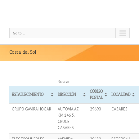
Go to...
Costa del Sol
Buscar:
CÓDIGO
ESTABLECIMIENTO
DIRECCIÓN
LOCALIDAD
POSTAL
GRUPO GAVIRA HOGAR
AUTOVIA A7,
29690
CASARES
KM 146,5,
CRUCE
CASARES