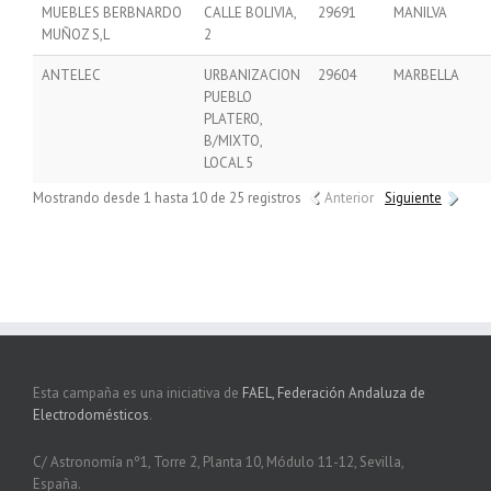
MUEBLES BERBNARDO
CALLE BOLIVIA,
29691
MANILVA
MUÑOZ S,L
2
ANTELEC
URBANIZACION
29604
MARBELLA
PUEBLO
PLATERO,
B/MIXTO,
LOCAL 5
Mostrando desde 1 hasta 10 de 25 registros
Anterior
Siguiente
Esta campaña es una iniciativa de
FAEL, Federación Andaluza de
Electrodomésticos
.
C/ Astronomía nº1, Torre 2, Planta 10, Módulo 11-12, Sevilla,
España.