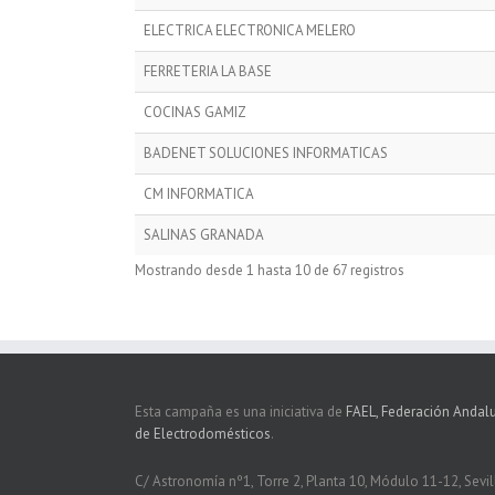
ELECTRICA ELECTRONICA MELERO
FERRETERIA LA BASE
COCINAS GAMIZ
BADENET SOLUCIONES INFORMATICAS
CM INFORMATICA
SALINAS GRANADA
Mostrando desde 1 hasta 10 de 67 registros
Esta campaña es una iniciativa de
FAEL, Federación Andal
de Electrodomésticos
.
C/ Astronomía nº1, Torre 2, Planta 10, Módulo 11-12, Sevil