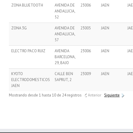
ZONA BLUETOOTH
AVENIDA DE
23006
JAEN
JA
ANDALUCIA,
52
ZONA 3G
AVENIDA DE
23005
JAEN
JA
ANDALUCIA,
57
ELECTRO PACO RUIZ
AVENIDA
23006
JAEN
JA
BARCELONA,
29, BAJO
KYOTO
CALLE BEN
23009
JAEN
JA
ELECTRODOMESTICOS
SAPRUT, 2
JAEN
Mostrando desde 1 hasta 10 de 24 registros
Anterior
Siguiente