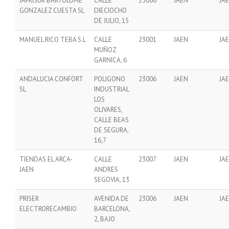
JAFRISUR BARTOLOME
CALLE
23006
JAEN
JA
GONZALEZ CUESTA SL
DIECIOCHO
DE JULIO, 15
MANUEL RICO TEBA S.L
CALLE
23001
JAEN
JA
MUÑOZ
GARNICA, 6
ANDALUCIA CONFORT
POLIGONO
23006
JAEN
JA
SL
INDUSTRIAL
LOS
OLIVARES,
CALLE BEAS
DE SEGURA,
16,7
TIENDAS EL ARCA-
CALLE
23007
JAEN
JA
JAEN
ANDRES
SEGOVIA, 13
PRISER
AVENIDA DE
23006
JAEN
JA
ELECTRORECAMBIO
BARCELONA,
2, BAJO