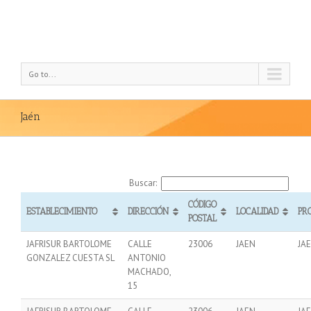
Go to...
Jaén
Buscar:
CÓDIGO
ESTABLECIMIENTO
DIRECCIÓN
LOCALIDAD
PR
POSTAL
JAFRISUR BARTOLOME
CALLE
23006
JAEN
JA
GONZALEZ CUESTA SL
ANTONIO
MACHADO,
15