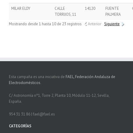
MILAR ELOY
CALLE
14120
FUENTE
TORRIJOS, 11
PALMERA
Mostrando desde 1 hasta 10 de 23 registros
Anterior
Siguiente
Esta campaña es una iniciativa de
FAEL, Federación Andaluza de
Electrodomésticos
.
C/ Astronomía nº1, Torre 2, Planta 10, Módulo 11-12, Sevilla,
España.
954 31 31 86 | fael@fael.es
CATEGORÍAS