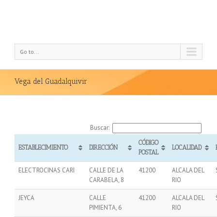
Go to...
Vega del Guadalquivir
Buscar:
CÓDIGO
ESTABLECIMIENTO
DIRECCIÓN
LOCALIDAD
POSTAL
ELECTROCINAS CARI
CALLE DE LA
41200
ALCALA DEL
CARABELA, 8
RIO
JEYCA
CALLE
41200
ALCALA DEL
PIMIENTA, 6
RIO