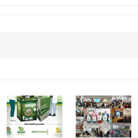
 y
FAEL, junto con
Ya disponible el
Ecoasimelec, visitan
vídeo Webinar
n
16 centros
«Facturación