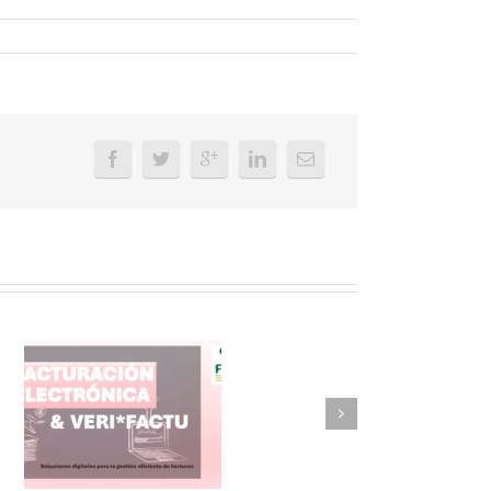
FAEL/AAEL y
ASWO IBÉRICA
siguen apostando