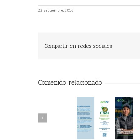
22 septiembre, 2016
Compartir en redes sociales
Contenido relacionado
FAEL/AAEL y
FAEL, Ecoasimelec
Fundación ECOTIC
Parque Joyero
Clima ponen en
Córdoba, colabora