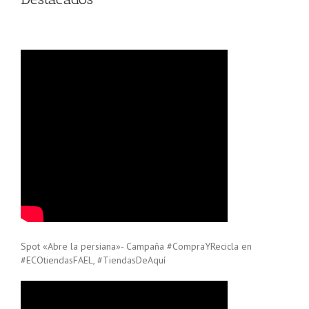
Spot «Abre la persiana»- Campaña #CompraYRecicla en
#ECOtiendasFAEL, #TiendasDeAquí