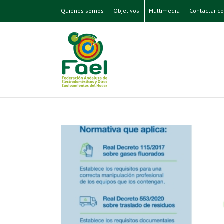
Quiénes somos
Objetivos
Multimedia
Contactar co
grama ECO-