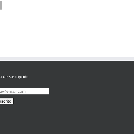
FAEL/AAEL y
ASWO IBÉRICA
siguen apostando
por su Colaboración
ta de suscripción