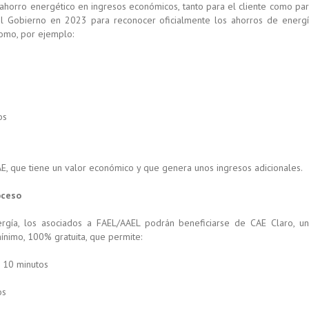
ahorro energético en ingresos económicos, tanto para el cliente como pa
r el Gobierno en 2023 para reconocer oficialmente los ahorros de energ
como, por ejemplo:
os
E, que tiene un valor económico y que genera unos ingresos adicionales.
oceso
rgía, los asociados a FAEL/AAEL podrán beneficiarse de CAE Claro, u
mínimo, 100% gratuita, que permite:
 10 minutos
os