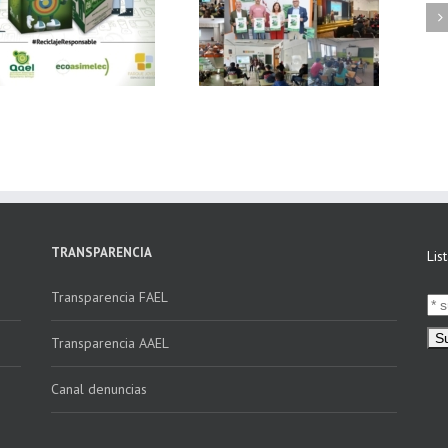
FAEL, junto con
Ya disponible el
Ecoasimelec, visitan
vídeo Webinar
16 centros
«Facturación
educativos en
Electrónica vs
Andalucía a través
Verifactu»
de la campaña
“Educando en
Verde”
TRANSPARENCIA
Lis
Transparencia FAEL
Transparencia AAEL
Canal denuncias