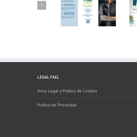
FAEL/AAEL y
FAEL, Ecoasimelec y
Fundación ECOTIC
Parque Joyero
Clima ponen en
Córdoba, colaboran
marcha la 2ª edición
para fomentar la
del “Programa ECO-
recogida de RAEE
INSTALADORES”
LEGAL FAEL
Aviso Legal y Política de Cookies
Política de Privacidad