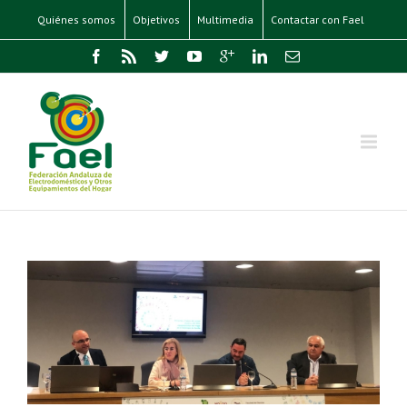
Quiénes somos
Objetivos
Multimedia
Contactar con Fael
ro