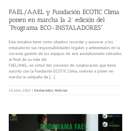
FAEL/AAEL y Fundación ECOTIC Clima
ponen en marcha la 2ª edición del
“Programa ECO-INSTALADORES”
Esta iniciativa tiene como objetivo recordar y asesorar a los
instaladores sus responsabilidades legales y ambientales en la
correcta gestión de los equipos de aire acondicionado retirados
al final de su vida útil
FAEL/AAEL, en virtud del convenio de colaboración que tiene
suscrito con la Fundación ECOTIC Clima, vuelven a poner en
marcha la campaña de […]
14 julio, 2026
|
Destacados
,
Noticias