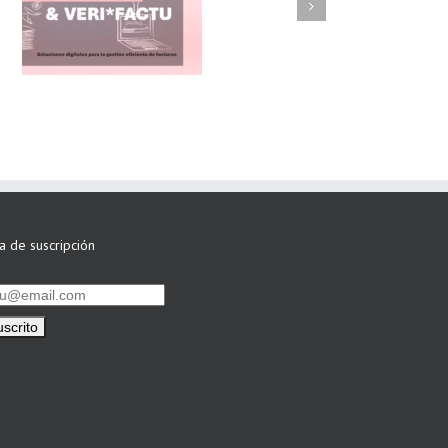
FAEL/AAEL y
ASWO IBÉRICA
siguen apostando
por su Colaboración
ta de suscripción