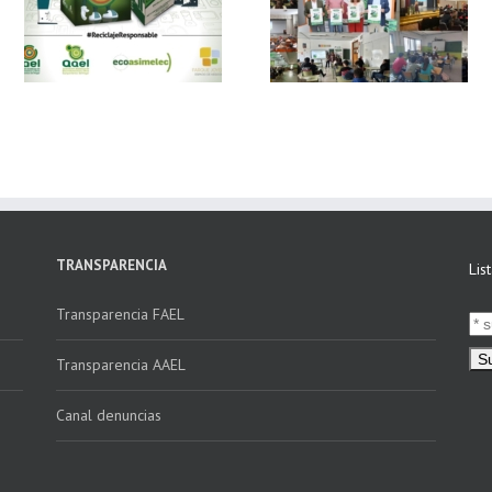
 y
FAEL, junto con
Ya disponible el
Ecoasimelec, visitan
vídeo Webinar
n
16 centros
«Facturación
educativos en
Electrónica vs
E
Andalucía a través
Verifactu»
de la campaña
“Educando en
Verde”
TRANSPARENCIA
Lis
Transparencia FAEL
Transparencia AAEL
Canal denuncias