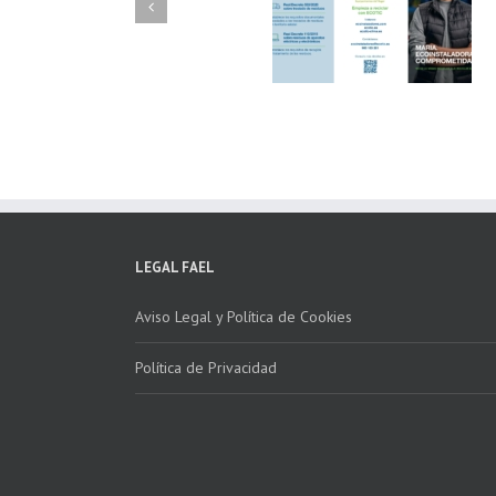
FAEL/AAEL y
FAEL, Ecoasimelec
Fundación ECOTIC
Parque Joyero
Clima ponen en
Córdoba, colabora
marcha la 2ª edición
para fomentar la
del “Programa ECO-
recogida de RAE
INSTALADORES”
LEGAL FAEL
Aviso Legal y Política de Cookies
Política de Privacidad