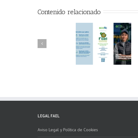
Contenido relacionado
FAEL/AAEL y
FAEL, Ecoasimelec
Fundación ECOTIC
Parque Joyero
Clima ponen en
Córdoba, colabora
marcha la 2ª edición
para fomentar la
del “Programa ECO-
recogida de RAE
INSTALADORES”
LEGAL FAEL
Aviso Legal y Política de Cookies