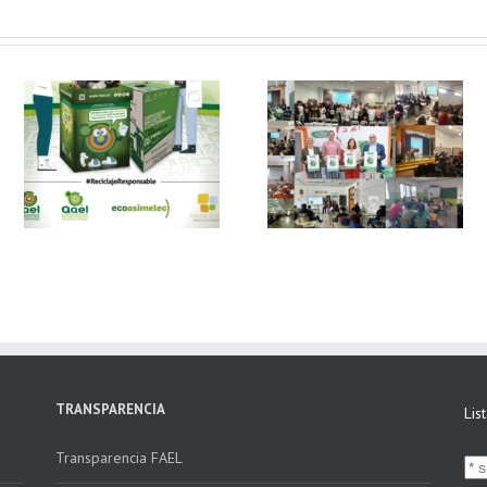
 y
FAEL, junto con
Ya disponible el
Ecoasimelec, visitan
vídeo Webinar
n
16 centros
«Facturación
educativos en
Electrónica vs
E
Andalucía a través
Verifactu»
de la campaña
“Educando en
Verde”
TRANSPARENCIA
Lis
Transparencia FAEL