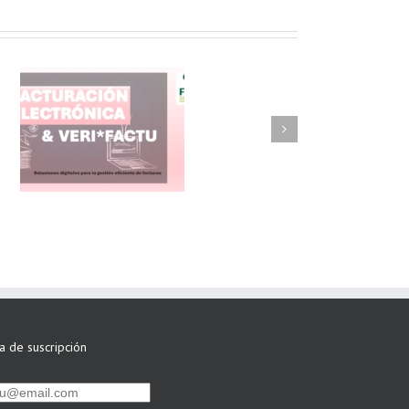
FAEL/AAEL y
ASWO IBÉRICA
siguen apostando
por su Colaboración
ta de suscripción