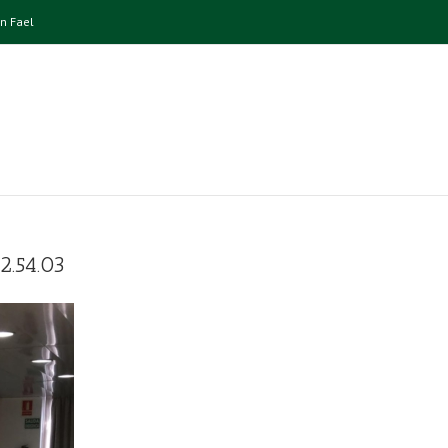
n Fael
2.54.03