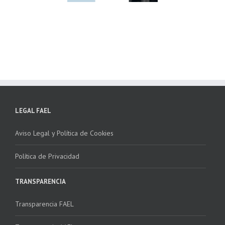
ha la 2ª edición
para fomentar la
 “Programa ECO-
recogida de RAEE
NSTALADORES”
LEGAL FAEL
Aviso Legal y Política de Cookies
Política de Privacidad
TRANSPARENCIA
Transparencia FAEL