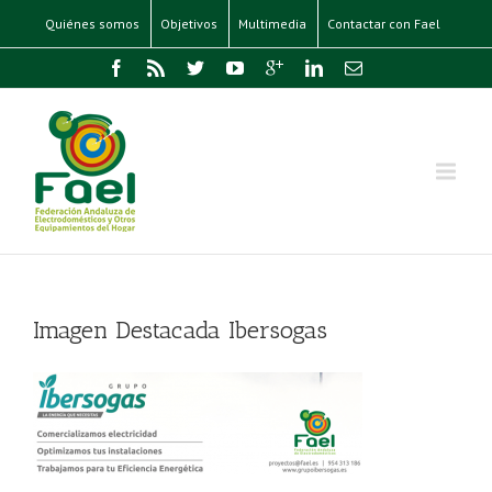
Quiénes somos
Objetivos
Multimedia
Contactar con Fael
Imagen Destacada Ibersogas