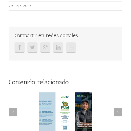
29 junio, 2017
Compartir en redes sociales
Contenido relacionado
AEL/AAEL y
FAEL, Ecoasimelec y
ndación ECOTIC
Parque Joyero
lima ponen en
Córdoba, colaboran