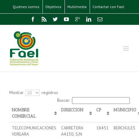
Quiénes somos
Objetivos
Multimedia
Contactar con Fael
Mostrar
registros
Buscar:
NOMBRE
DIRECCION
CP
MUNICIPIO
COMERCIAL
TELECOMUNICACIONES
CARRETERA
18451
BERCHULES
VERGARA
A4130, S/N