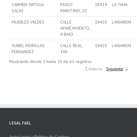
CARMEN ORTEGA
PASEO
18414
LA TAHA
SALAS
MARITIMO, 20
MUEBLES VALDES
CALLE
18420
LANJARON
APARCAMIENTO,
4 BAJO
ISABEL MORILLAS
CALLE REAL,
18420
LANJARON
FERNANDEZ
106
Mostrando desde 1 hasta 10 de 61 registros
Anterior
Siguiente
LEGAL FAEL
Aviso Legal y Política de Cookies