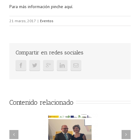
Para más información pinche aquí.
21 marzo, 2017
|
Eventos
Compartir en redes sociales
Contenido relacionado
L asiste al acto
Balance recogida de