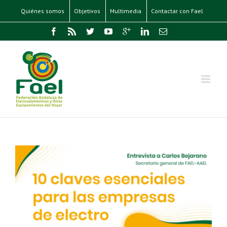
Quiénes somos
Objetivos
Multimedia
Contactar con Fael