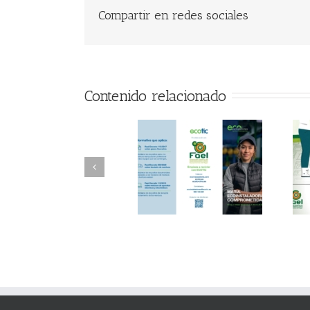
Compartir en redes sociales
Contenido relacionado
FAEL/AAEL y
FAEL, Ecoasimelec y
Fundación ECOTIC
Parque Joyero
Clima ponen en
Córdoba, colaboran
marcha la 2ª edición
para fomentar la
del “Programa ECO-
recogida de RAEE
INSTALADORES”