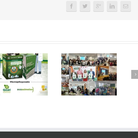
FAEL, junto con
Ya disponible el
Ecoasimelec, visitan
vídeo Webinar
16 centros
«Facturación
educativos en
Electrónica vs
Andalucía a través
Verifactu»
de la campaña
“Educando en
Verde”