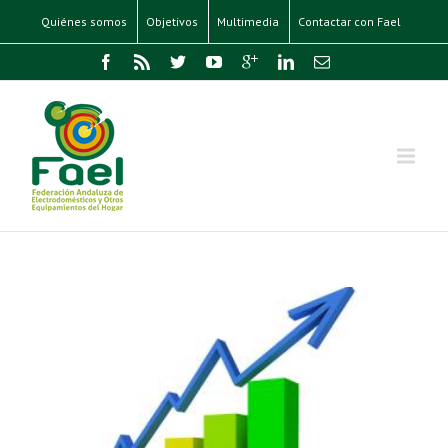
Quiénes somos
Objetivos
Multimedia
Contactar con Fael