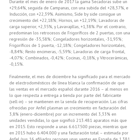
Durante el mes de enero de 2017 la gama Secadoras sube un
+29,64%, seguida de Campanas, con una subida del +28,37%, e
Inducción, con +22,39%. Asimismo, Side by side consigue un
crecimiento del +22,18%; Hornos, un +12,19%; Lavadoras de
carga superior, +2,35%, y Lavavajillas, +1,38%. Por el contrario,
predominan los retrocesos de Frigoríficos de 2 puertas, con una
regresión de -35,58%; Congeladores horizontales, -31,93%;
Frigoríficos de 1 puerta, -12,18%; Congeladores horizontales,
-8,84%; Resto encimeras, -5,59%; Lavadoras de carga frontal,
-4,07%; Combinados, -0,42%; Cocinas, -0,18%, y Vitrocerámicas,
-0,15%.
Finalmente, el mes de diciembre ha significado para el mercado
de electrodomésticos de línea blanca la confirmación de que
las ventas en el mercado español durante 2016 – al menos en
lo que respecta a entrega a tienda por parte del fabricante
(sell-in) – se mantienen en la senda de recuperación. Las cifras
ofrecidas por Anfel plasman un crecimiento en facturación del
3,8% (enero-diciembre) por un incremento del 3,33% en
unidades vendidas, lo que significó 213.481 aparatos más que
en 2015. Esto responde a unas 6.617.500 piezas, mientras que
en 2015 hubo 6.404.000 y una facturación total – estimada por
Anfel (sus 16 afiliados recogen unas ventas en España de 1.381