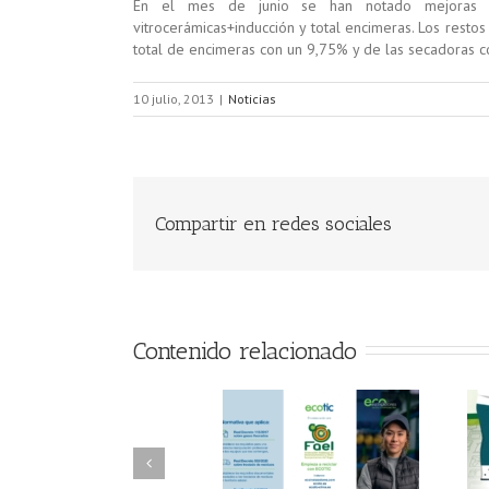
En el mes de junio se han notado mejoras en 
vitrocerámicas+inducción y total encimeras. Los resto
total de encimeras con un 9,75% y de las secadoras c
10 julio, 2013
|
Noticias
Compartir en redes sociales
Contenido relacionado
FAEL/AAEL y
FAEL, Ecoasimelec y