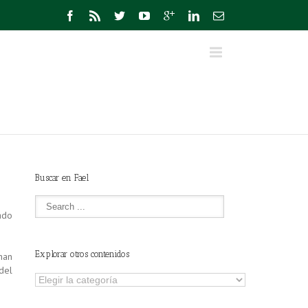
Buscar en Fael
ado
Explorar otros contenidos
han
del
Explorar
otros
contenidos