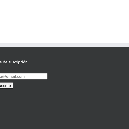
ASWO IBÉRICA
siguen apostando
por su Colaboración
ta de suscripción