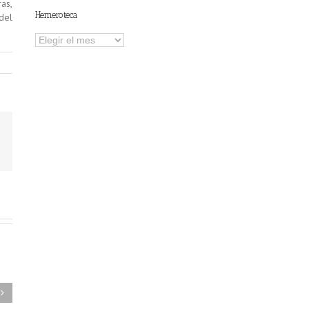
as,
Hemeroteca
del
Hemeroteca
FAEL/AAEL y