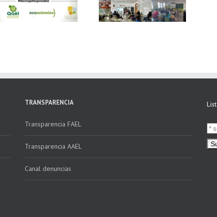
Ecoasimelec, visitan
vídeo Webinar
16 centros
«Facturación
educativos en
Electrónica vs
Andalucía a través
Verifactu»
de la campaña
“Educando en
Verde”
TRANSPARENCIA
Lis
Transparencia FAEL
Transparencia AAEL
Canal denuncias