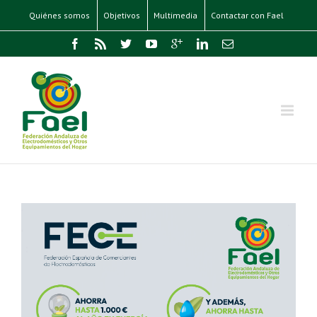
Quiénes somos
Objetivos
Multimedia
Contactar con Fael