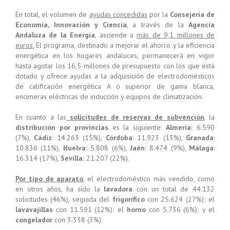
En total, el volumen de
ayudas concedidas
por la
Consejería de
Economía, Innovación y Ciencia
, a través de la
Agencia
Andaluza de la Energía
, asciende a
más de 9,1 millones de
euros.
El programa, destinado a mejorar el ahorro y la eficiencia
energética en los hogares andaluces, permanecerá en vigor
hasta agotar los 16,5 millones de presupuesto con los que está
dotado y ofrece ayudas a la adquisición de electrodomésticos
de calificación energética A o superior de gama blanca,
encimeras eléctricas de inducción y equipos de climatización.
En cuanto a las
solicitudes de reservas de subvención
, la
distribución por provincias
es la siguiente:
Almería:
6.590
(7%),
Cádiz
: 14.263 (15%),
Córdoba
: 11.923 (13%),
Granada
:
10.836 (11%),
Huelva:
5.808 (6%),
Jaén:
8.474 (9%),
Málaga
:
16.314 (17%),
Sevilla:
21.207 (22%).
Por tipo de aparato
, el electrodoméstico más vendido, como
en otros años, ha sido la
lavadora
con un total de 44.132
solicitudes (46%), seguida del
frigorífico
con 25.624 (27%); el
lavavajillas
con 11.591 (12%); el
horno
con 5.736 (6%); y el
congelador
con 3.338 (3%).