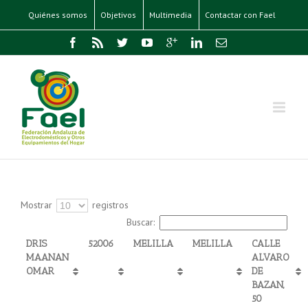
Quiénes somos
Objetivos
Multimedia
Contactar con Fael
Mostrar
registros
Buscar:
DRIS
52006
MELILLA
MELILLA
CALLE
MAANAN
ALVARO
OMAR
DE
BAZAN,
50