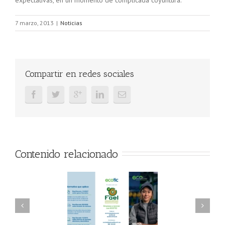
expectativas, en un momento de complicada coyuntura.
7 marzo, 2013
|
Noticias
Compartir en redes sociales
Contenido relacionado
AEL/AAEL y
FAEL, Ecoasimelec y
ndación ECOTIC
Parque Joyero