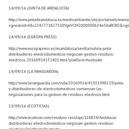
14/09/16 (JUNTA DE ANDALUCÍA)
http://www.juntadeandalucia.es/medioambiente/site/portalweb/m
vgnextoid=68c2242771827510VgnVCM2000000624e50aRCRD&vgne
14/09/16 (EUROPA PRESS)
http://www.europapress.es/esandalucia/sevilla/noticia-junta-
distribuidores-electrodomesticos-negocian-gestion-residuos-
electricos-20160914131401.html?platform=hootsuite
14/09/16 (LA VANGUARDIA)
http://www.lavanguardia.com/vida/20160914/41301998219/junta-
y-distribuidores-de-electrodomesticos-comienzan-las-
negociaciones-para-la-gestion-de-residuos-electricos.html
15/09/16 (ECOTICIAS)
http://www.ecoticias.com/residuos-reciclaje/126834/Andalucia-
distribuidores-electrodomesticos-negocian-gestion-residuos-