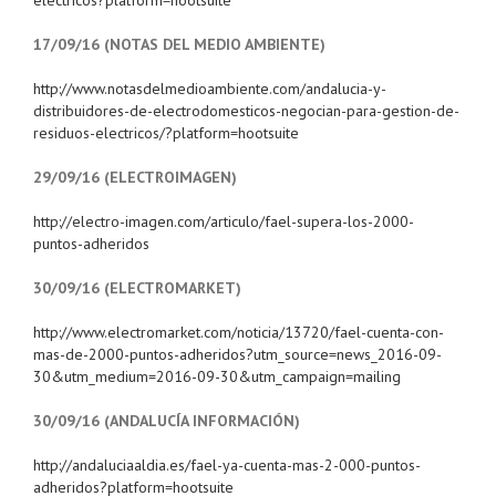
electricos?platform=hootsuite
17/09/16 (NOTAS DEL MEDIO AMBIENTE)
http://www.notasdelmedioambiente.com/andalucia-y-
distribuidores-de-electrodomesticos-negocian-para-gestion-de-
residuos-electricos/?platform=hootsuite
29/09/16 (ELECTROIMAGEN)
http://electro-imagen.com/articulo/fael-supera-los-2000-
puntos-adheridos
30/09/16 (ELECTROMARKET)
http://www.electromarket.com/noticia/13720/fael-cuenta-con-
mas-de-2000-puntos-adheridos?utm_source=news_2016-09-
30&utm_medium=2016-09-30&utm_campaign=mailing
30/09/16 (ANDALUCÍA INFORMACIÓN)
http://andaluciaaldia.es/fael-ya-cuenta-mas-2-000-puntos-
adheridos?platform=hootsuite