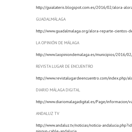
http://guialateris.blogspot.com.es/2016/02/alora-alor
GUADALMÁLAGA
http://www.guadalmalaga.org/alora-reparte-cientos-de
LA OPINIÓN DE MÁLAGA
http://www.laopiniondemalaga.es/municipios/2016/02
REVISTA LUGAR DE ENCUENTRO
http://www.revistalugardeencuentro.com/index.php/al
DIARIO MÁLAGA DIGITAL
http://www.diariomalagadigital.es/Page/informacion/va
ANDALUZ TV
http://www.andaluz.tv/noticias/noticia-andalucia.ph
ningun-cable-andalucia