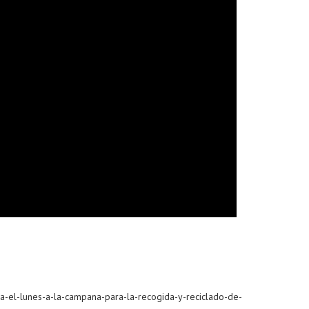
a-el-lunes-a-la-campana-para-la-recogida-y-reciclado-de-