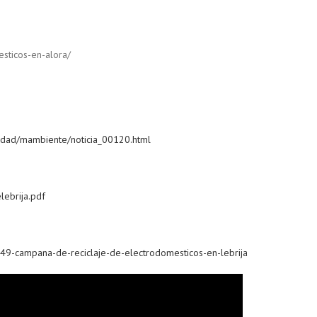
sticos-en-alora/
lidad/mambiente/noticia_00120.html
lebrija.pdf
349-campana-de-reciclaje-de-electrodomesticos-en-lebrija