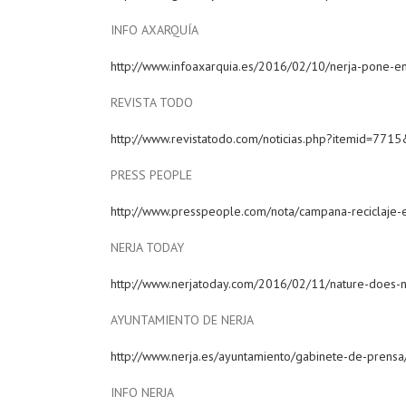
INFO AXARQUÍA
http://www.infoaxarquia.es/2016/02/10/nerja-pone-e
REVISTA TODO
http://www.revistatodo.com/noticias.php?itemid=771
PRESS PEOPLE
http://www.presspeople.com/nota/campana-reciclaje-
NERJA TODAY
http://www.nerjatoday.com/2016/02/11/nature-does-n
AYUNTAMIENTO DE NERJA
http://www.nerja.es/ayuntamiento/gabinete-de-prens
INFO NERJA