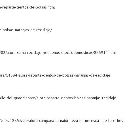
a-reparte-cientos-de-bolsas.html
-bolsas-naranjas-de-reciclaje/
/02/alora-suma-reciclaje-pequenos-electrodomesticos/825914.html
ora/11884-alora-reparte-cientos-de-bolsas-naranjas-de-reciclaje
lle-del-guadalhorce/alora-reparte-cientos-bolsas-naranjas-reciclaje
p?idNot=21885&url=alora-campana-la-naturaleza-no-necesita-que-le-eches-