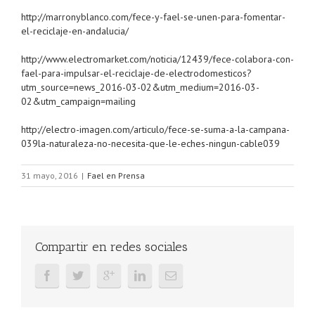
http://marronyblanco.com/fece-y-fael-se-unen-para-fomentar-
el-reciclaje-en-andalucia/
http://www.electromarket.com/noticia/12439/fece-colabora-con-
fael-para-impulsar-el-reciclaje-de-electrodomesticos?
utm_source=news_2016-03-02&utm_medium=2016-03-
02&utm_campaign=mailing
http://electro-imagen.com/articulo/fece-se-suma-a-la-campana-
039la-naturaleza-no-necesita-que-le-eches-ningun-cable039
31 mayo, 2016
|
Fael en Prensa
Compartir en redes sociales