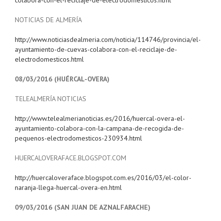
colabora-con-el-reciclaje-de-electrodomesticos.html
NOTICIAS DE ALMERÍA
http://www.noticiasdealmeria.com/noticia/114746/provincia/el-
ayuntamiento-de-cuevas-colabora-con-el-reciclaje-de-
electrodomesticos.html
08/03/2016 (HUÉRCAL-OVERA)
TELEALMERÍA NOTICIAS
http://www.telealmerianoticias.es/2016/huercal-overa-el-
ayuntamiento-colabora-con-la-campana-de-recogida-de-
pequenos-electrodomesticos-230934.html
HUERCALOVERAFACE.BLOGSPOT.COM
http://huercaloveraface.blogspot.com.es/2016/03/el-color-
naranja-llega-huercal-overa-en.html
09/03/2016 (SAN JUAN DE AZNALFARACHE)