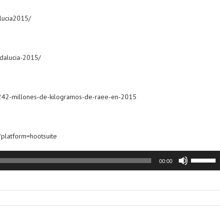
lucia2015/
dalucia-2015/
o-242-millones-de-kilogramos-de-raee-en-2015
?platform=hootsuite
Utiliza
00:00
las
teclas
de
flecha
arriba/ab
para