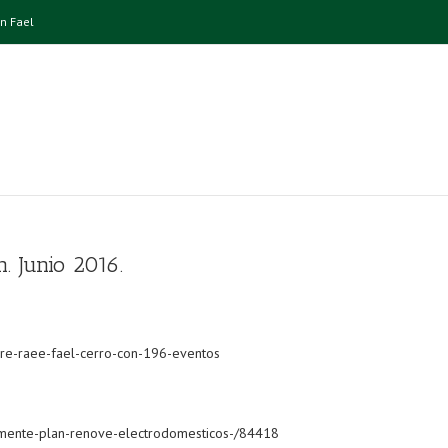
n Fael
. Junio 2016.
obre-raee-fael-cerro-con-196-eventos
temente-plan-renove-electrodomesticos-/84418