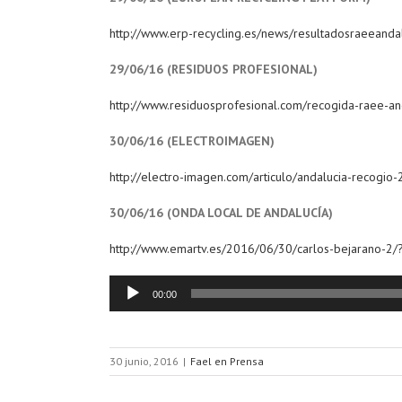
http://www.erp-recycling.es/news/resultadosraeeanda
29/06/16 (RESIDUOS PROFESIONAL)
http://www.residuosprofesional.com/recogida-raee-an
30/06/16 (ELECTROIMAGEN)
http://electro-imagen.com/articulo/andalucia-recogi
30/06/16 (ONDA LOCAL DE ANDALUCÍA)
http://www.emartv.es/2016/06/30/carlos-bejarano-2/
Reproductor
00:00
de
audio
30 junio, 2016
|
Fael en Prensa