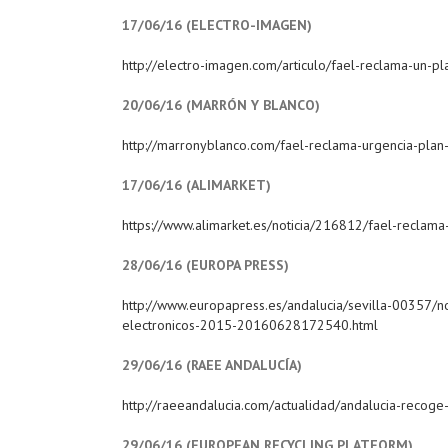
17/06/16 (ELECTRO-IMAGEN)
http://electro-imagen.com/articulo/fael-reclama-un-p
20/06/16 (MARRÓN Y BLANCO)
http://marronyblanco.com/fael-reclama-urgencia-plan
17/06/16 (ALIMARKET)
https://www.alimarket.es/noticia/216812/fael-reclam
28/06/16 (EUROPA PRESS)
http://www.europapress.es/andalucia/sevilla-00357/no
electronicos-2015-20160628172540.html
29/06/16 (RAEE ANDALUCÍA)
http://raeeandalucia.com/actualidad/andalucia-recog
29/06/16 (EUROPEAN RECYCLING PLATFORM)