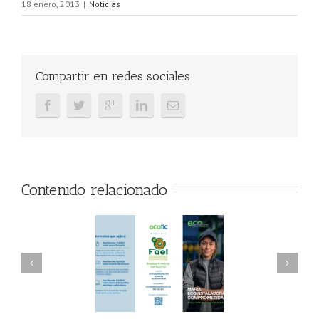
18 enero, 2013
|
Noticias
Compartir en redes sociales
Contenido relacionado
AEL/AAEL y
FAEL, Ecoasimelec y
ndación ECOTIC
Parque Joyero
lima ponen en
Córdoba, colaboran