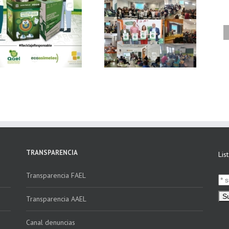
FAEL, junto con
Ya disponible el
Ecoasimelec, visitan
vídeo Webinar
16 centros
«Facturación
educativos en
Electrónica vs
Andalucía a través
Verifactu»
de la campaña
“Educando en
Verde”
TRANSPARENCIA
Lis
Transparencia FAEL
Transparencia AAEL
Canal denuncias