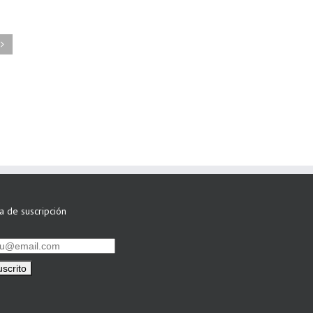
FAEL/AAEL y
ASWO IBÉRICA
siguen apostando
por su Colaboración
ta de suscripción