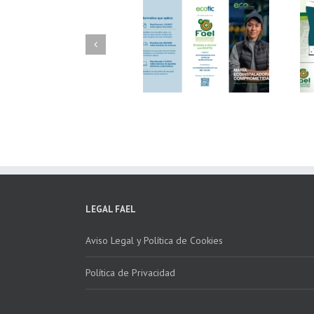
FAEL/AAEL y
FAEL, Ecoasimelec y
Fundación ECOTIC
Parque Joyero
Clima ponen en
Córdoba, colaboran
marcha la 2ª edición
para fomentar la
del “Programa ECO-
recogida de RAEE
INSTALADORES”
LEGAL FAEL
Aviso Legal y Política de Cookies
Política de Privacidad