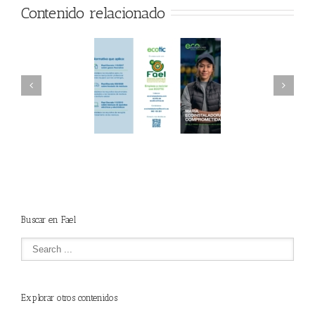
Contenido relacionado
AEL/AAEL y
FAEL, Ecoasimelec y
ndación ECOTIC
Parque Joyero
lima ponen en
Córdoba, colaboran
ha la 2ª edición
para fomentar la
 “Programa ECO-
recogida de RAEE
NSTALADORES”
Buscar en Fael
Explorar otros contenidos