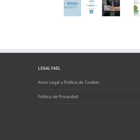
Fundación ECOTIC
Parque Joyero
Clima ponen en
Córdoba, colaboran
marcha la 2ª edición
para fomentar la
del “Programa ECO-
recogida de RAEE
INSTALADORES”
LEGAL FAEL
Aviso Legal y Política de Cookies
Política de Privacidad