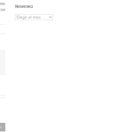
nto
Hemeroteca
con
Hemeroteca
FAEL/AAEL y