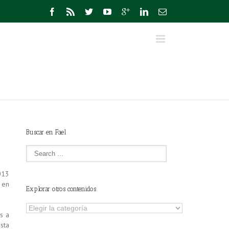
Buscar en Fael
013
 en
Explorar otros contenidos
Explorar
s a
otros
sta
contenidos