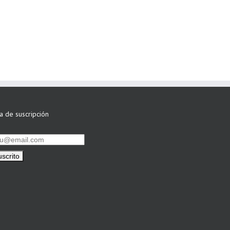
ASWO IBÉRICA
siguen apostando
por su Colaboración
ta de suscripción