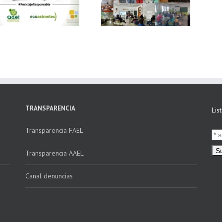
Ecoasimelec, visitan
vídeo Webinar
16 centros
«Facturación
educativos en
Electrónica vs
Andalucía a través
Verifactu»
de la campaña
“Educando en
Verde”
TRANSPARENCIA
Lis
Transparencia FAEL
Transparencia AAEL
Canal denuncias