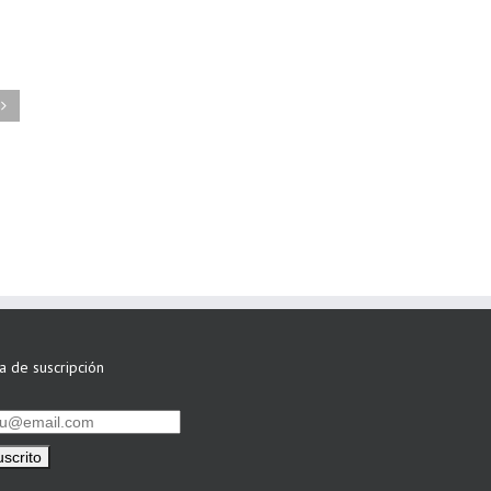
FAEL/AAEL y
ASWO IBÉRICA
siguen apostando
por su Colaboración
ta de suscripción