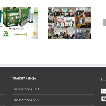
FAEL, junto con
Ya disponible el
Ecoasimelec, visitan
vídeo Webinar
16 centros
«Facturación
educativos en
Electrónica vs
Andalucía a través
Verifactu»
de la campaña
“Educando en
Verde”
TRANSPARENCIA
Lis
Transparencia FAEL
Transparencia AAEL