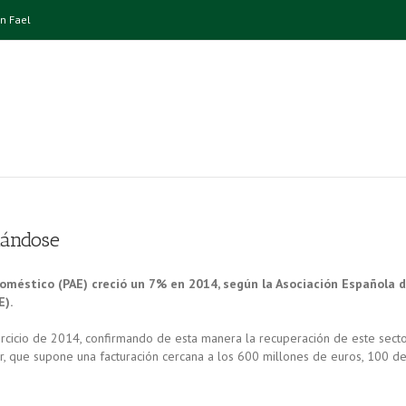
n Fael
dándose
méstico (PAE) creció un 7% en 2014, según la Asociación Española 
E).
ercicio de 2014, confirmando de esta manera la recuperación de este sect
r, que supone una facturación cercana a los 600 millones de euros, 100 d