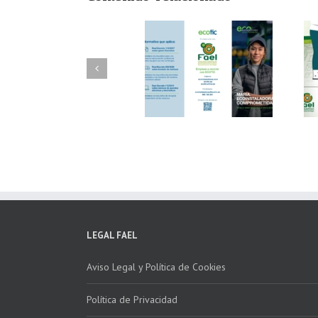
FAEL/AAEL y
FAEL, Ecoasimelec y
Fundación ECOTIC
Parque Joyero
Clima ponen en
Córdoba, colaboran
marcha la 2ª edición
para fomentar la
del “Programa ECO-
recogida de RAEE
INSTALADORES”
LEGAL FAEL
Aviso Legal y Política de Cookies
Política de Privacidad