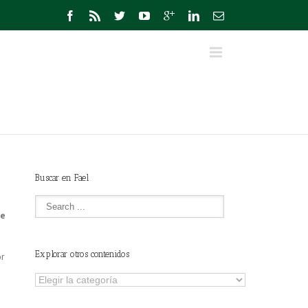
Buscar en Fael
de
Explorar otros contenidos
or
e
Explorar
otros
contenidos