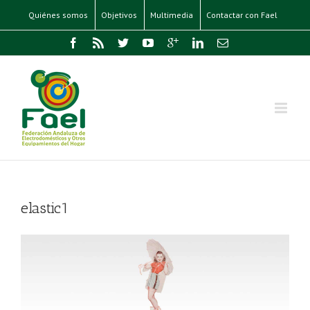
Quiénes somos
Objetivos
Multimedia
Contactar con Fael
elastic1