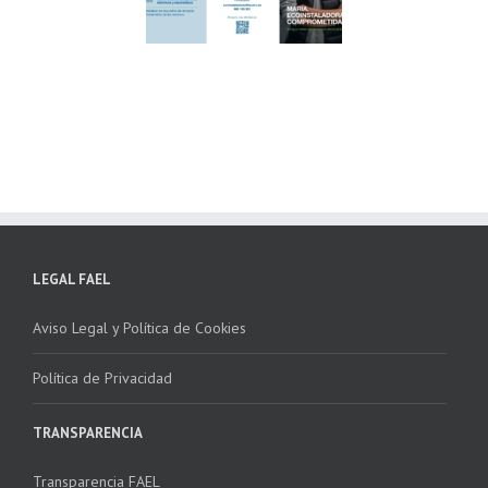
lima ponen en
Córdoba, colaboran
ha la 2ª edición
para fomentar la
 “Programa ECO-
recogida de RAEE
NSTALADORES”
LEGAL FAEL
Aviso Legal y Política de Cookies
Política de Privacidad
TRANSPARENCIA
Transparencia FAEL