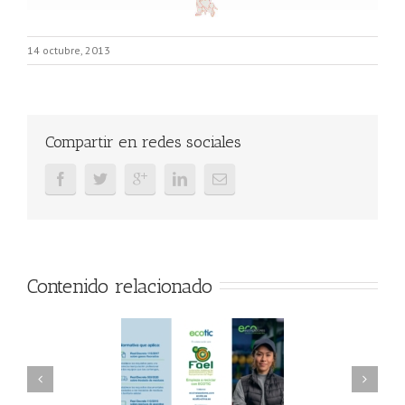
14 octubre, 2013
Compartir en redes sociales
Contenido relacionado
AEL/AAEL y
FAEL, Ecoasimelec y
ndación ECOTIC
Parque Joyero