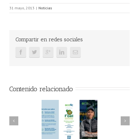
31 mayo, 2013
|
Noticias
Compartir en redes sociales
Contenido relacionado
AEL/AAEL y
FAEL, Ecoasimelec y
ndación ECOTIC
Parque Joyero
lima ponen en
Córdoba, colaboran