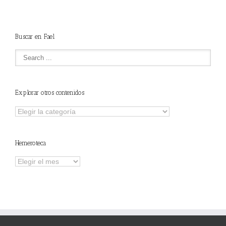
NSTALADORES”
Buscar en Fael
Explorar otros contenidos
Explorar
otros
contenidos
Hemeroteca
Hemeroteca