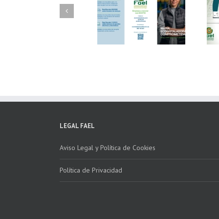
FAEL/AAEL y
FAEL, Ecoasimelec y
Fundación ECOTIC
Parque Joyero
Clima ponen en
Córdoba, colaboran
marcha la 2ª edición
para fomentar la
del “Programa ECO-
recogida de RAEE
INSTALADORES”
LEGAL FAEL
Aviso Legal y Política de Cookies
Política de Privacidad