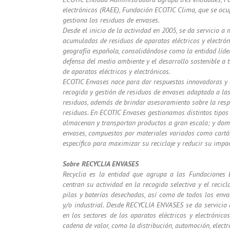
electrónicos (RAEE), Fundación ECOTIC Clima, que se ocu
gestiona los residuos de envases.
Desde el inicio de la actividad en 2005, se da servicio 
acumuladas de residuos de aparatos eléctricos y electrón
geografía española, consolidándose como la entidad líder 
defensa del medio ambiente y el desarrollo sostenible a t
de aparatos eléctricos y electrónicos.
ECOTIC Envases nace para dar respuestas innovadoras y ef
recogida y gestión de residuos de envases adaptada a la
residuos, además de brindar asesoramiento sobre la resp
residuos. En ECOTIC Envases gestionamos distintos tipos d
almacenan y transportan productos a gran escala; y domé
envases, compuestos por materiales variados como cartón,
específico para maximizar su reciclaje y reducir su impa
Sobre RECYCLIA ENVASES
Recyclia es la entidad que agrupa a las Fundaciones 
centran su actividad en la recogida selectiva y el recicl
pilas y baterías desechadas, así como de todos los enva
y/o industrial. Desde RECYCLIA ENVASES se da servicio
en los sectores de los aparatos eléctricos y electrónic
cadena de valor, como la distribución, automoción, electr