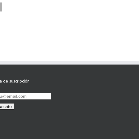
FAEL/AAEL y
ASWO IBÉRICA
siguen apostando
por su Colaboración
ta de suscripción