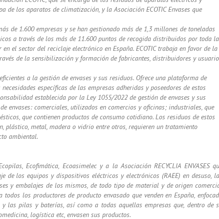
pa de los aparatos de climatización, y la Asociación ECOTIC Envases que
a más de 1.600 empresas y se han gestionado más de 1,3 millones de toneladas
icos a través de los más de 11.600 puntos de recogida distribuidos por toda la
en el sector del reciclaje electrónico en España. ECOTIC trabaja en favor de la
ravés de la sensibilización y formación de fabricantes, distribuidores y usuari
icientes a la gestión de envases y sus residuos. Ofrece una plataforma de
s necesidades específicas de las empresas adheridas y poseedores de estos
onsabilidad establecida por la Ley 1055/2022 de gestión de envases y sus
e envases: comerciales, utilizados en comercios y oficinas; industriales, que
sticos, que contienen productos de consumo cotidiano. Los residuos de estos
 plástico, metal, madera o vidrio entre otros, requieren un tratamiento
cto ambiental.
Ecopilas, Ecofimática, Ecoasimelec y a la Asociación RECYCLIA ENVASES q
aje de los equipos y dispositivos eléctricos y electrónicos (RAEE) en desuso, l
ses y embalajes de los mismos, de todo tipo de material y de origen comerci
 a todos los productores de producto envasado que venden en España, enfoca
os y las pilas y baterías, así como a todas aquellas empresas que, dentro de 
omedicina, logística etc, envasen sus productos.