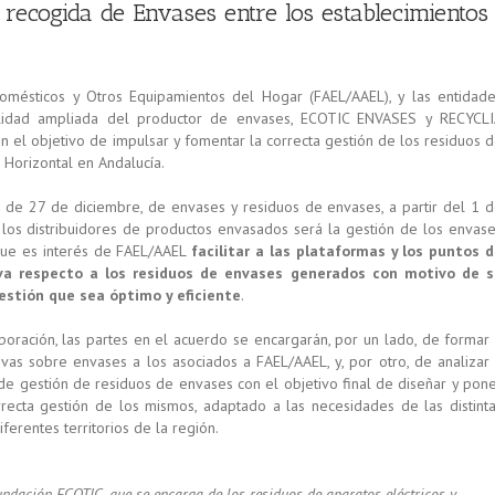
recogida de Envases entre los establecimientos
omésticos y Otros Equipamientos del Hogar (FAEL/AAEL), y las entidad
ilidad ampliada del productor de envases, ECOTIC ENVASES y RECYCL
 el objetivo de impulsar y fomentar la correcta gestión de los residuos 
 Horizontal en Andalucía.
 de 27 de diciembre, de envases y residuos de envases, a partir del 1 
los distribuidores de productos envasados será la gestión de los envas
 que es interés de FAEL/AAEL
facilitar a las plataformas y los puntos 
va respecto a los residuos de envases generados con motivo de s
estión que sea óptimo y eficiente
.
boración, las partes en el acuerdo se encargarán, por un lado, de formar
vas sobre envases a los asociados a FAEL/AAEL, y, por otro, de analizar
de gestión de residuos de envases con el objetivo final de diseñar y pon
recta gestión de los mismos, adaptado a las necesidades de las distint
ferentes territorios de la región.
ndación ECOTIC, que se encarga de los residuos de aparatos eléctricos y