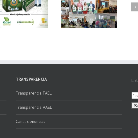
FAEL, junto con
Ya disponible el
Ecoasimelec, visitan
vídeo Webinar
16 centros
«Facturación
educativos en
Electrónica vs
Andalucía a través
Verifactu»
de la campaña
“Educando en
Verde”
TRANSPARENCIA
Lis
Transparencia FAEL
Transparencia AAEL
Canal denuncias