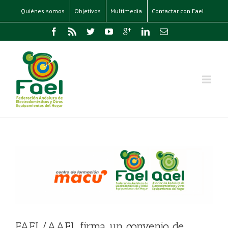
Quiénes somos
Objetivos
Multimedia
Contactar con Fael
FAEL/AAEL firma un convenio de