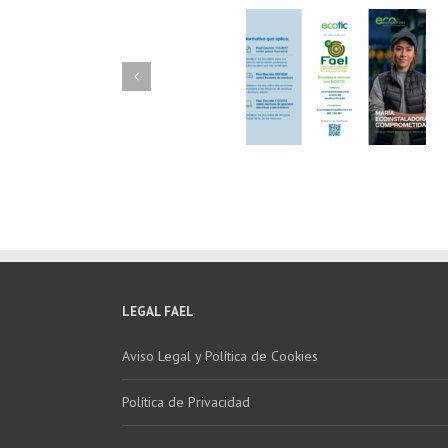
FAEL/AAEL y
FAEL, Ecoasimelec
Fundación ECOTIC
Parque Joyero
Clima ponen en
Córdoba, colabora
marcha la 2ª edición
para fomentar la
del “Programa ECO-
recogida de RAE
INSTALADORES”
LEGAL FAEL
Aviso Legal y Política de Cookies
Política de Privacidad