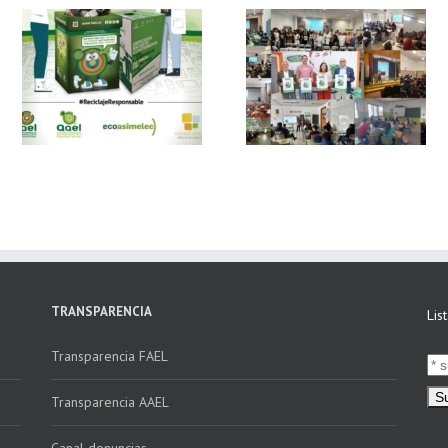
 y
FAEL, junto con
Ya disponible el
Ecoasimelec, visitan
vídeo Webinar
n
16 centros
«Facturación
educativos en
Electrónica vs
E
Andalucía a través
Verifactu»
de la campaña
“Educando en
Verde”
TRANSPARENCIA
Lis
Transparencia FAEL
Transparencia AAEL