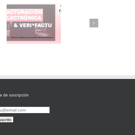
FAEL/AAEL y
ASWO IBÉRICA
siguen apostando
por su Colaboración
ta de suscripción