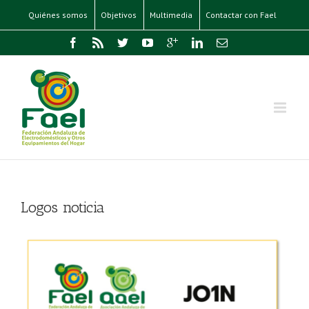
Quiénes somos
Objetivos
Multimedia
Contactar con Fael
Logos noticia