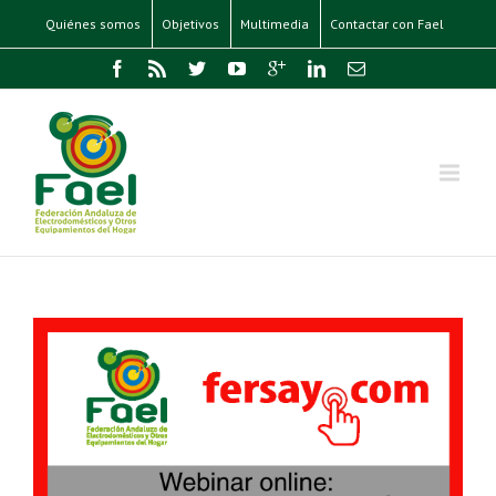
Quiénes somos
Objetivos
Multimedia
Contactar con Fael