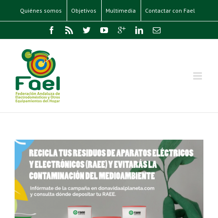
Quiénes somos
Objetivos
Multimedia
Contactar con Fael