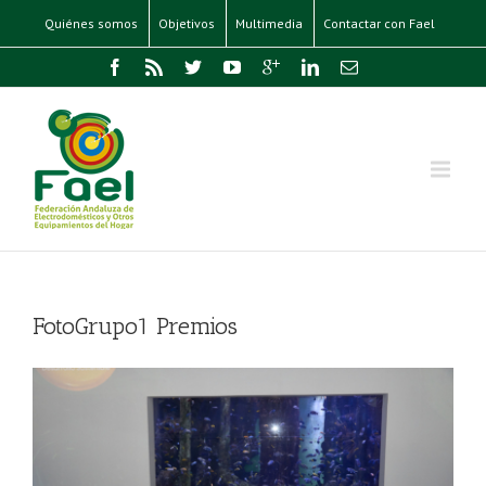
Quiénes somos
Objetivos
Multimedia
Contactar con Fael
FotoGrupo1 Premios