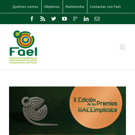
Quiénes somos
Objetivos
Multimedia
Contactar con Fael