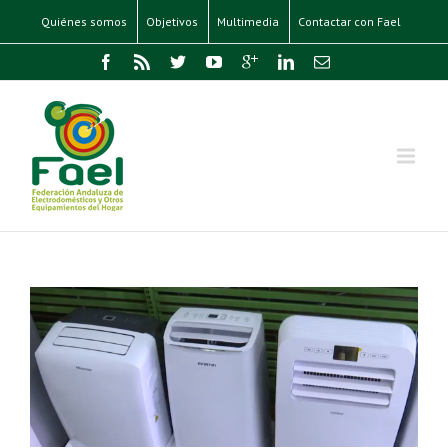
Quiénes somos
Objetivos
Multimedia
Contactar con Fael