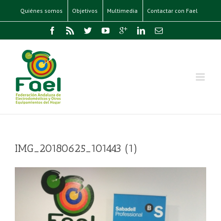
Quiénes somos
Objetivos
Multimedia
Contactar con Fael
IMG_20180625_101443 (1)