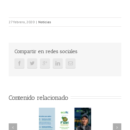
27 febrero, 2020
|
Noticias
Compartir en redes sociales
Contenido relacionado
AEL/AAEL y
FAEL, Ecoasimelec y